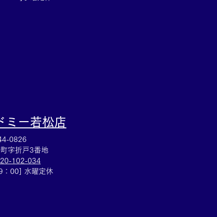
るなら豊田市の買取大吉
店へ★
ドミー若松
店
4-0826
町字折戸3番地
20-102-034
19：00] 水曜定休