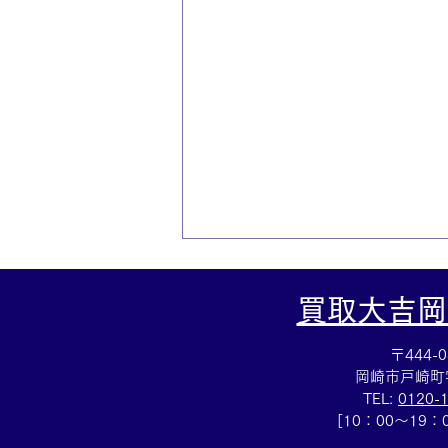
買取大吉岡
〒444-0
岡崎市戸崎町
TEL:
0120-
[10：00～19
ティファニー☆ブランドアク