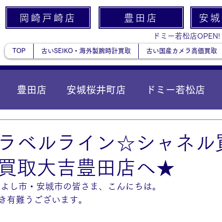
岡崎戸崎店
豊田店
安城
ドミー若松店OPEN!
TOP
古いSEIKO・海外製腕時計買取
古い国産カメラ高価買取
豊田店
安城桜井町店
ドミー若松店
に統合）
貴金属
ラベルライン☆シャネル
買取大吉豊田店へ★
みよし市・安城市の皆さま、こんにちは。
き有難うございます。