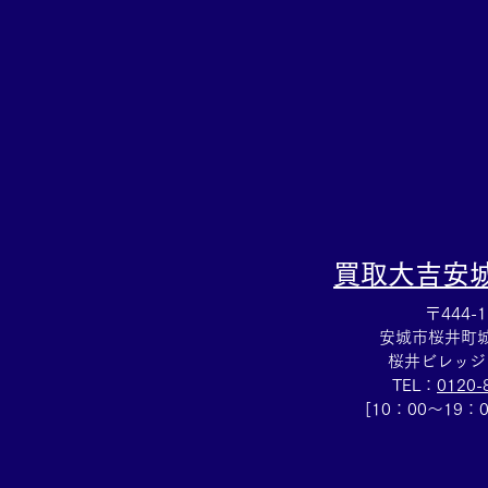
セサリー売るなら豊田市の買
取大吉豊田店へ★
買取大吉
安
〒444-1
安城市桜井町城向
桜井ビレッジ
TEL：
0120-
[10：00～19：