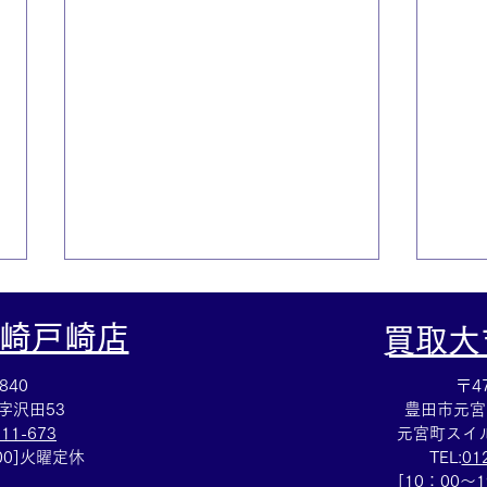
崎戸崎店
​買取
840
〒47
字沢田53
豊田市元宮
111-673
元宮町スイル
：00]火曜定休
TEL:
01
集めていた切手を売るなら豊
ルイ
[10：00～