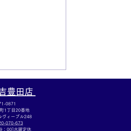
大吉豊田店
1-0871
町1丁目20番地
ヴィーブル248
20-070-673
ヴィトン☆ブランドバッ
19：00]水曜定休