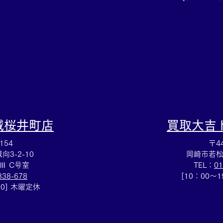
田市の買取大吉豊田店へ★
グ売
豊田
城桜井町店
買取大吉
154
〒44
3-2-10
岡崎市若松
Ⅲ C号室
TEL：
01
838-678
[10：00～
00] 木曜定休