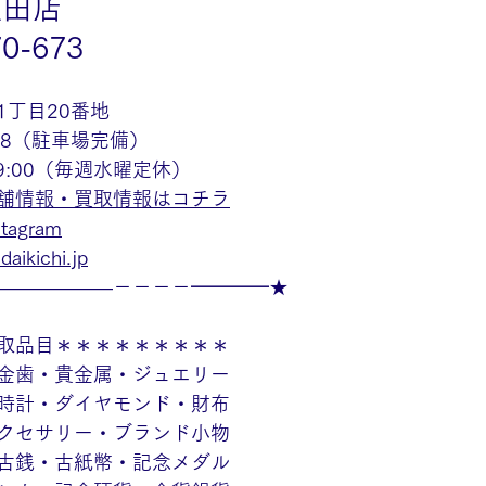
豊田店
70-673
1丁目20番地
48（駐車場完備）
19:00（毎週水曜定休）
舗情報・買取情報はコチラ
agram
aikichi.jp
——————－－－－━━━━★
取品目＊＊＊＊＊＊＊＊＊
金歯・貴金属・ジュエリー
時計・ダイヤモンド・財布
クセサリー・ブランド小物
古銭・古紙幣・記念メダル