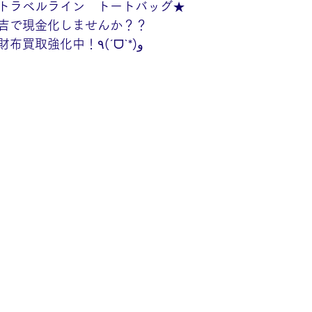
トラベルライン　トートバッグ★
吉で現金化しませんか？？
ブランドバッグやお財布買取強化中！٩(ˊᗜˋ*)و