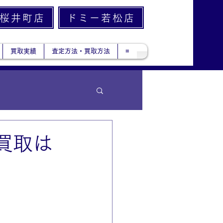
桜井町店
ドミー若松店
買取実績
査定方法・買取方法
≡
買取は