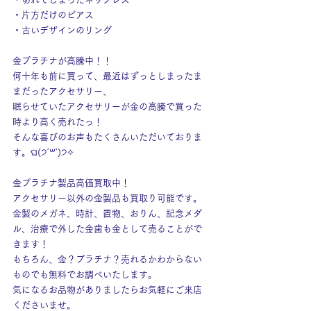
・片方だけのピアス
・古いデザインのリング
金プラチナが高騰中！！
何十年も前に買って、最近はずっとしまったま
まだったアクセサリー、
眠らせていたアクセサリーが金の高騰で買った
時より高く売れたっ！
そんな喜びのお声もたくさんいただいておりま
す。ଘ(੭ˊ꒳​ˋ)੭✧
金プラチナ製品高価買取中！
アクセサリー以外の金製品も買取り可能です。
金製のメガネ、時計、置物、おりん、記念メダ
ル、治療で外した金歯も金として売ることがで
きます！
もちろん、金？プラチナ？売れるかわからない
ものでも無料でお調べいたします。
気になるお品物がありましたらお気軽にご来店
くださいませ。