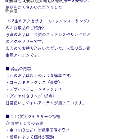
IY安城店（安城桜井町店に統合）
使わなくなった18金のアクセサリーを売却のご
依頼をたくさんいただきました！
貴金属
《18金のアクセサリー（ネックレス・リング）
のお買取品のご紹介》
写真のお品は、金製のネックレスやリングなど
のアクセサリーです。
まとめてお持ち込みいただいた、人気の高い貴
金属アイテムです。
■ 商品の内容
今回のお品は以下のような構成です。
・ゴールドネックレス（複数）
・デザインチェーンネックレス
・ダイヤ付きリング（2点）
日常使いしやすいアイテムが揃っています。
■ 18金製アクセサリーの特徴
◎ 素材としての価値
・金（K18など）は資産価値が高い
・相場によって価格が変動