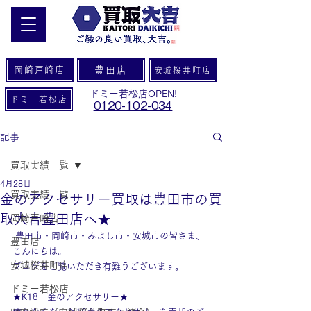
岡崎戸崎店
豊田店
安城桜井町店
ドミー若松店OPEN!
ドミー若松店
0120-102-034
記事
買取実績一覧
4月28日
買取実績一覧
金のアクセサリー買取は豊田市の買
取大吉豊田店へ★
岡崎戸崎店
 豊田市・岡崎市・みよし市・安城市の皆さま、
豊田店
こんにちは。
安城桜井町店
ブログをご覧いただき有難うございます。
ドミー若松店
★K18　金のアクセサリー★