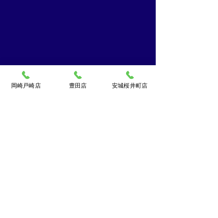
田市の買取大吉豊田店へ
サリー売るなら
★
買取大吉豊田店
岡崎戸崎店
豊田店
安城桜井町店
​買取大吉豊田店
〒471-0871
豊田市元宮町1丁目20番地
元宮町スイルヴィーブル248
TEL:
0120-070-673
[10：00～19：00]水曜定休