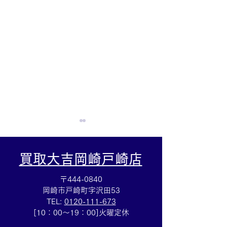
買取大吉岡崎戸崎店
〒444-0840
岡崎市戸崎町字沢田53
TEL:
0120-111-673
断捨離お手伝いします☆
バイ ザ ヤード
[10：00～19：00]火曜定休
アクセサリー売るなら豊
ス買取☆ブラン