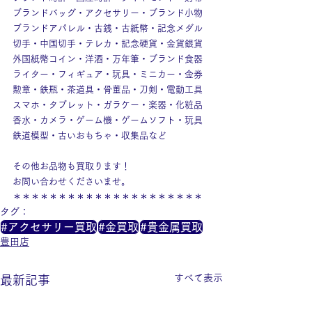
ブランドバッグ・アクセサリー・ブランド小物
ブランドアパレル・古銭・古紙幣・記念メダル
切手・中国切手・テレカ・記念硬貨・金貨銀貨
外国紙幣コイン・洋酒・万年筆・ブランド食器
ライター・フィギュア・玩具・ミニカー・金券
勲章・鉄瓶・茶道具・骨董品・刀剣・電動工具
スマホ・タブレット・ガラケー・楽器・化粧品
香水・カメラ・ゲーム機・ゲームソフト・玩具
鉄道模型・古いおもちゃ・収集品など
その他お品物も買取ります！
お問い合わせくださいませ。
＊＊＊＊＊＊＊＊＊＊＊＊＊＊＊＊＊＊＊＊＊
タグ：
#アクセサリー買取
#金買取
#貴金属買取
豊田店
すべて表示
最新記事