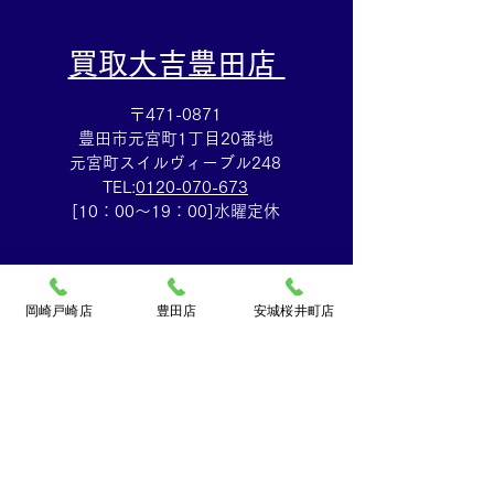
​買取大吉豊田店
〒471-0871
豊田市元宮町1丁目20番地
元宮町スイルヴィーブル248
TEL:
0120-070-673
[10：00～19：00]水曜定休
岡崎戸崎店
豊田店
安城桜井町店