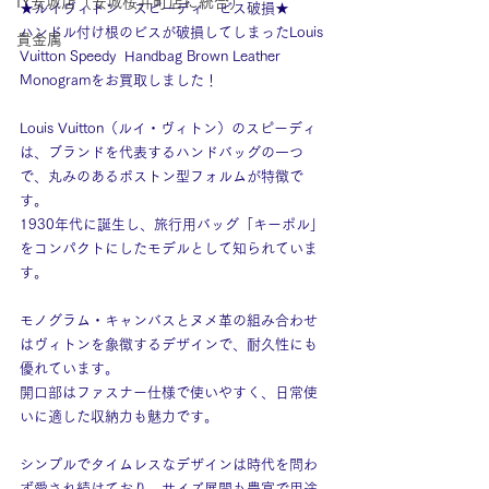
IY安城店（安城桜井町店に統合）
★ルイヴィトン　スピーディ　ビス破損★
ハンドル付け根のビスが破損してしまった
Louis 
貴金属
Vuitton Speedy  Handbag Brown Leather 
Monogram
をお買取しました！
Louis Vuitton（ルイ・ヴィトン）のスピーディ
は、ブランドを代表するハンドバッグの一つ
で、丸みのあるボストン型フォルムが特徴で
す。
1930年代に誕生し、旅行用バッグ「キーポル」
をコンパクトにしたモデルとして知られていま
す。
モノグラム・キャンバスとヌメ革の組み合わせ
はヴィトンを象徴するデザインで、耐久性にも
優れています。
開口部はファスナー仕様で使いやすく、日常使
いに適した収納力も魅力です。
シンプルでタイムレスなデザインは時代を問わ
ず愛され続けており、サイズ展開も豊富で用途