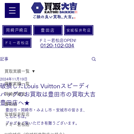
岡崎戸崎店
豊田店
安城桜井町店
ドミー若松店OPEN!
ドミー若松店
0120-102-034
記事
買取実績一覧
2024年11月19日
買取実績一覧
破損したLouis Vuittonスピーディ
バッグのお買取は豊田市の買取大吉
岡崎戸崎店
豊田店へ★
豊田店
豊田市・岡崎市・みよし市・安城市の皆さま、
安城桜井町店
こんにちは。
ブログをご覧いただき有難うございます。
ドミー若松店