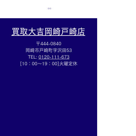
買取大吉岡崎戸崎店
〒444-0840
岡崎市戸崎町字沢田53
TEL:
0120-111-673
ルイヴィトン☆ブランド
金プラチナのピ
[10：00～19：00]火曜定休
バッグ売るなら豊田市の
なら豊田市の買
買取大吉豊田店へ★
田店へ★