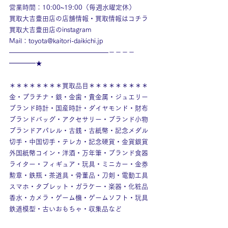
営業時間：10:00~19:00（毎週水曜定休）
買取大吉豊田店の店舗情報・買取情報はコチラ
買取大吉豊田店のinstagram
Mail：toyota@kaitori-daikichi.jp
———————————————－－－－
━━━━★
＊＊＊＊＊＊＊＊買取品目＊＊＊＊＊＊＊＊＊
金・プラチナ・銀・金歯・貴金属・ジュエリー
ブランド時計・国産時計・ダイヤモンド・財布
ブランドバッグ・アクセサリー・ブランド小物
ブランドアパレル・古銭・古紙幣・記念メダル
切手・中国切手・テレカ・記念硬貨・金貨銀貨
外国紙幣コイン・洋酒・万年筆・ブランド食器
ライター・フィギュア・玩具・ミニカー・金券
勲章・鉄瓶・茶道具・骨董品・刀剣・電動工具
スマホ・タブレット・ガラケー・楽器・化粧品
香水・カメラ・ゲーム機・ゲームソフト・玩具
鉄道模型・古いおもちゃ・収集品など