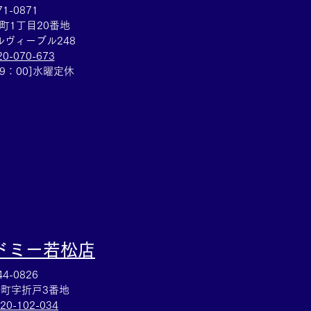
1-0871
町1丁目20番地
ヴィーブル248
20-070-673
ていた切手を売るなら豊
19：00]水曜定休
の買取大吉豊田店へ★
ドミー若松
店
4-0826
町字折戸3番地
20-102-034