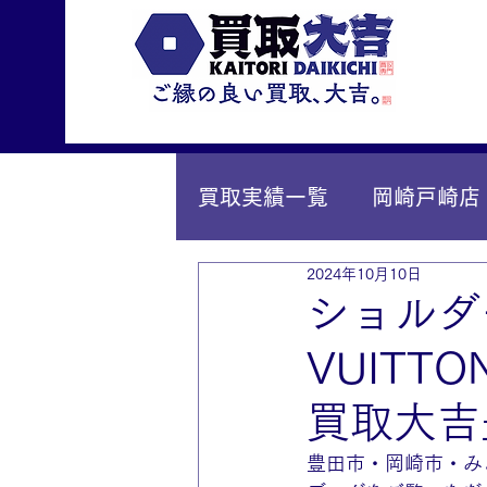
買取実績一覧
岡崎戸崎店
2024年10月10日
IY安城店（安城桜井町店
ショルダ
VUIT
買取大吉
豊田市・岡崎市・み