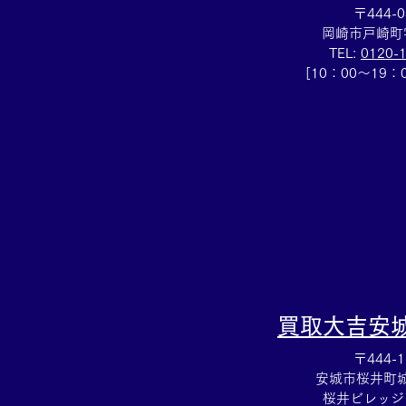
〒444-0
岡崎市戸崎町
TEL:
0120-
[10：00～19
断捨離お手伝いします☆アク
セサリー売るなら豊田市の買
取大吉豊田店へ★
買取大吉
安
〒444-1
安城市桜井町城向
桜井ビレッジ