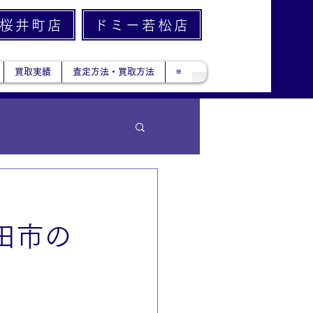
桜井町店
ドミー若松店
買取実績
査定方法・買取方法
≡
豊田市の