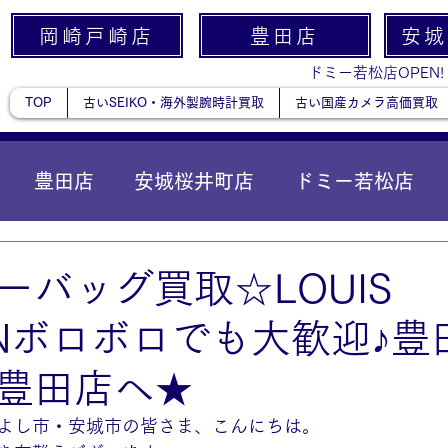
岡崎戸崎店
豊田店
安城
ドミー若松店OPEN!
TOP
古いSEIKO・海外製腕時計買取
古い国産カメラ高価買取
豊田店
安城桜井町店
ドミー若松店
に統合）
貴金属
ーバッグ買取☆LOUIS
TONボロボロでも大歓迎♪
豊田店へ★
よし市・安城市の皆さま、こんにちは。