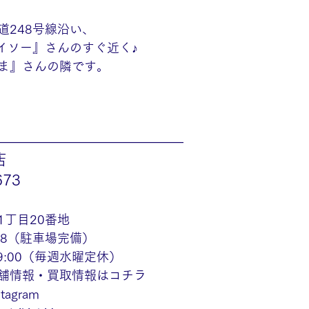
道248号線沿い、
ダイソー』さんのすぐ近く♪
ま』さんの隣です。
———————————————
店
673
1丁目20番地
48（駐車場完備）
19:00（毎週水曜定休）
舗情報・買取情報はコチラ
agram