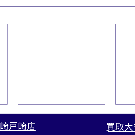
崎戸崎店
​買取