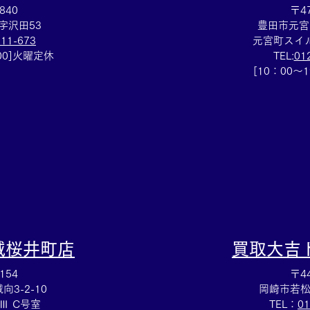
840
〒47
字沢田53
豊田市元宮
111-673
元宮町スイル
：00]火曜定休
TEL:
01
ティファニー☆ブランドアク
集め
[10：00～
セサリー売るなら豊田市の買
田市
取大吉豊田店へ★
城桜井町店
買取大吉
154
〒44
3-2-10
岡崎市若松
Ⅲ C号室
TEL：
01